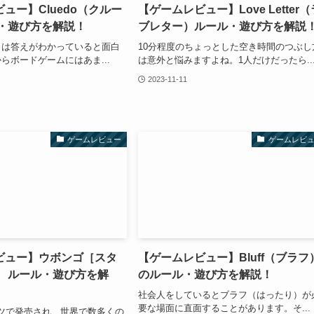
ュー】Cluedo（クルー
【ゲームレビュー】Love Letter（
ル・遊び方を解説！
ブレター）ルール・遊び方を解説
」は答えがわかっていると面白
10分程度のちょっとした空き時間のつぶし
らボードゲームにはあま...
は意外と悩みますよね。1人だけだったら..
2023-11-11
ゲームレビュー
ゲームレビ
ビュー】ウボンゴ［スタ
【ゲームレビュー】Bluff（ブラフ
］ ルール・遊び方を解
のルール・遊び方を解説！
社会人をしているとブラフ（はったり）が
要な場面に直面することがあります。そ...
イツで発売され、世界で数多くの