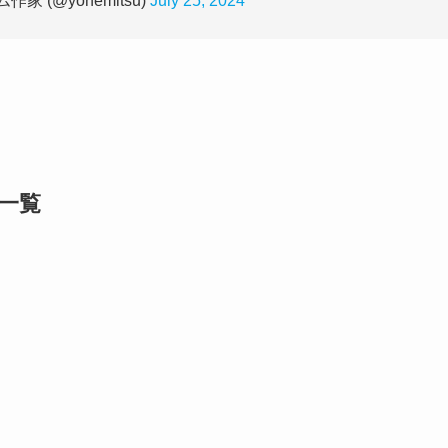
家 (@yonemitsu)
July 25, 2024
一覧