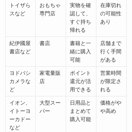
トイザら
おもちゃ
実物を確
在庫切れ
スなど
専門店
認して、
の可能性
すぐ持ち
あり
帰れる
紀伊國屋
書店
書籍と一
店舗まで
書店など
緒に購入
行く手間
可能
がある
ヨドバシ
家電量販
ポイント
営業時間
カメラな
店
還元が活
が限定さ
ど
用できる
れる
イオン、
大型スー
日用品と
価格がや
イトーヨ
パー
まとめて
や高め
ーカドー
購入可能
など