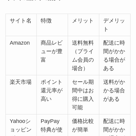
サイト名
特徴
メリット
デメリッ
ト
Amazon
商品レビ
送料無料
配送に時
ューが豊
（プライ
間がかか
富
ム会員の
る場合が
場合）
ある
楽天市場
ポイント
セール期
送料がか
還元率が
間中はお
かる場合
高い
得に購入
がある
可能
Yahooシ
PayPay
価格比較
配送に時
ョッピン
特典が使
が簡単
間がかか